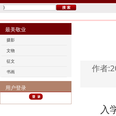
您当前的位置：
首 页
>
最美敬业
>
征文
最美敬业
摄影
文物
征文
作者:2
书画
用户登录
入