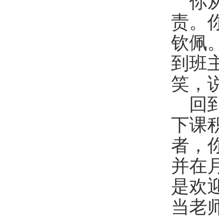
你
责。
钦佩
到班
笑，
回
下课
者，
并在
是欢
当老