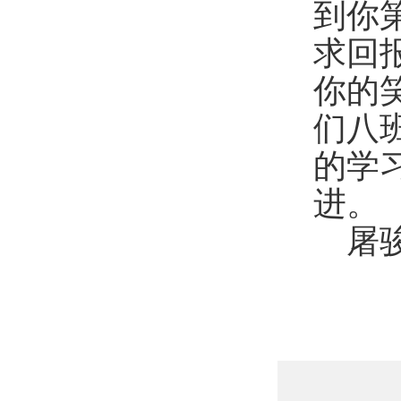
到你
求回
你的
们八
的学
进。
屠