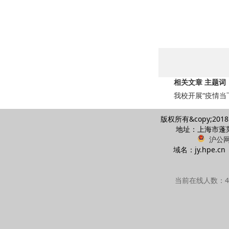
相关文章 主题词
我校开展“疫情当
版权所有&copy;20
地址：上海市蓬莱路
沪公网安
域名：jy.hpe
当前在线人数：44