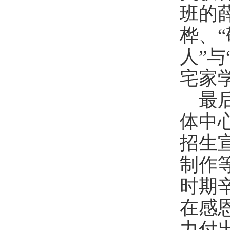
班的
桦
、
“
人
”
与
宅家
最
体中
招生
制作
时期
在感
力付