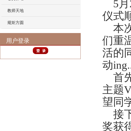
5
月
教师天地
仪式
规矩方圆
本
们
重
用户登录
活的
动
ing..
首
主题
望同
接
奖获