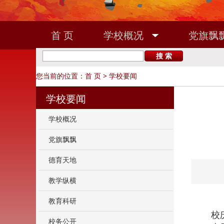
首 页
学校概况
党旗飘
敬业之家
校友之窗
您当前的位置：
首 页
>
学校要闻
学校要闻
学校概况
党旗飘飘
德育天地
教学纵横
教育科研
校
校务公开