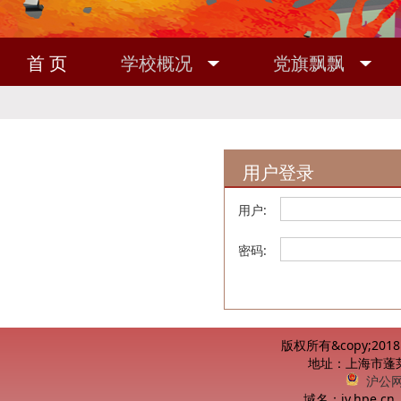
首 页
学校概况
党旗飘飘
敬业之家
校友之窗
用户登录
用户:
密码:
版权所有&copy;20
地址：上海市蓬莱路
沪公网安
域名：jy.hpe