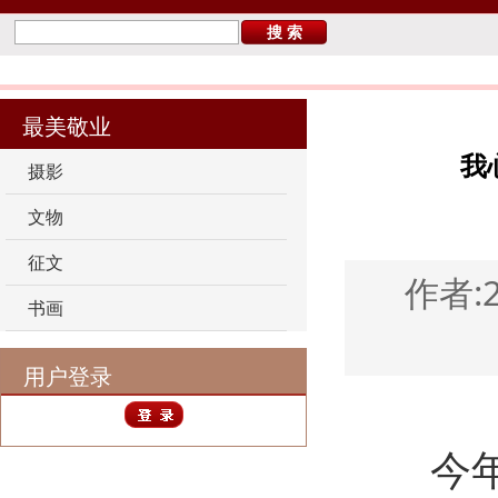
您当前的位置：
首 页
>
最美敬业
>
征文
最美敬业
我
摄影
文物
征文
作者:
书画
用户登录
今