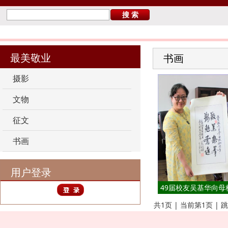
您当前的位置：
首 页
>
最美敬业
>
书画
最美敬业
书画
摄影
文物
征文
书画
用户登录
49届校友吴基华向母
共1页 | 当前第1页 | 