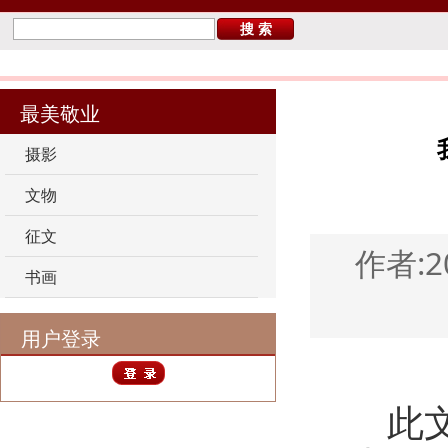
您当前的位置：
首 页
>
最美敬业
>
征文
最美敬业
摄影
文物
征文
作者:2
书画
用户登录
此