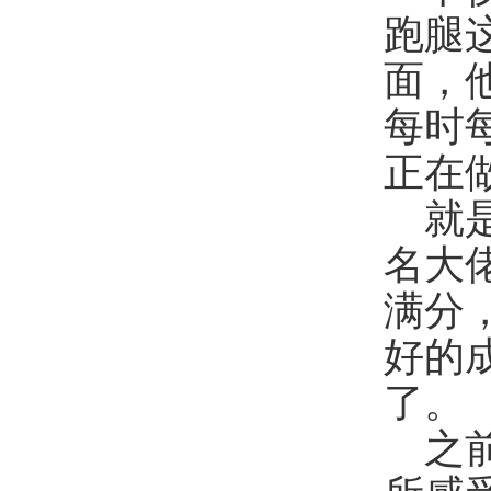
跑腿
面，
每时
正在
就
名大
满分
好的
了。
之