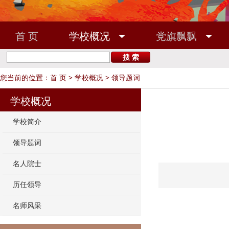
首 页
学校概况
党旗飘飘
敬业之家
校友之窗
您当前的位置：
首 页
>
学校概况
>
领导题词
学校概况
学校简介
领导题词
名人院士
历任领导
名师风采